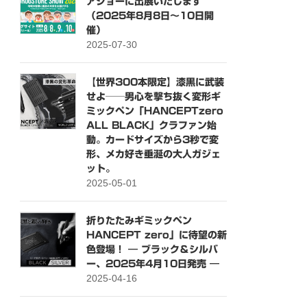
アショーに出展いたします
（2025年8月8日〜10日開
催）
2025-07-30
【世界300本限定】漆黒に武装
せよ──男心を撃ち抜く変形ギ
ミックペン「HANCEPTzero
ALL BLACK」クラファン始
動。カードサイズから3秒で変
形、メカ好き垂涎の大人ガジェ
ット。
2025-05-01
折りたたみギミックペン
HANCEPT zero」に待望の新
色登場！ ― ブラック＆シルバ
ー、2025年4月10日発売 ―
2025-04-16