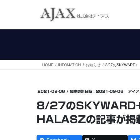
コ
ナ
ン
ビ
テ
ゲ
ン
ー
ツ
シ
へ
ョ
ス
ン
キ
に
ッ
移
HOME
INFOMATION
お知らせ
8/27のSKYWA
プ
動
2021-09-06
/ 最終更新日時 :
2021-09-06
アイア
8/27のSKYWAR
HALASZの記事が掲