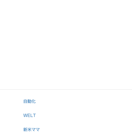
赤ちゃん
ロールスクリーン
エアロシルバー
ベビー
AIスピーカー
アスキン
新米パパ
自動化
WELT
新米ママ