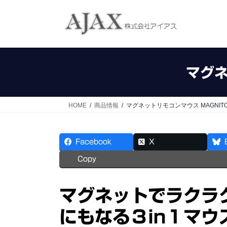
コ
ナ
ン
ビ
テ
ゲ
ン
ー
ツ
シ
へ
ョ
マグネ
ス
ン
キ
に
ッ
移
HOME
商品情報
マグネットリモコンマウス MAGNITO 
プ
動
Facebook
X
Copy
マグネットでラクラ
にもなる３in１マウ