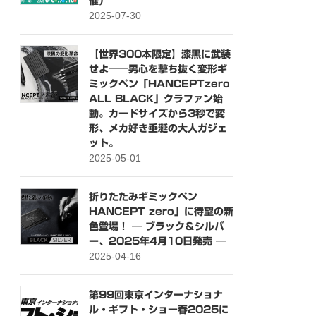
催）
2025-07-30
【世界300本限定】漆黒に武装
せよ──男心を撃ち抜く変形ギ
ミックペン「HANCEPTzero
ALL BLACK」クラファン始
動。カードサイズから3秒で変
形、メカ好き垂涎の大人ガジェ
ット。
2025-05-01
折りたたみギミックペン
HANCEPT zero」に待望の新
色登場！ ― ブラック＆シルバ
ー、2025年4月10日発売 ―
2025-04-16
第99回東京インターナショナ
ル・ギフト・ショー春2025に