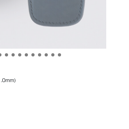
0
1
2
3
4
5
6
.0mm)