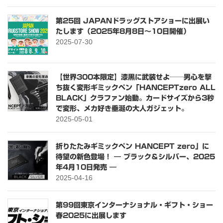
第25回 JAPANドラッグストアショーに出展い
たします（2025年8月8日〜10日開催）
2025-07-30
【世界300本限定】漆黒に武装せよ──男心を撃
ち抜く変形ギミックペン「HANCEPTzero ALL
BLACK」クラファン始動。カードサイズから3秒
で変形、メカ好き垂涎の大人ガジェット。
2025-05-01
折りたたみギミックペン HANCEPT zero」に
待望の新色登場！ ― ブラック＆シルバー、2025
年4月10日発売 ―
2025-04-16
第99回東京インターナショナル・ギフト・ショー
春2025に出展します