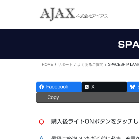
コ
ナ
ン
ビ
テ
ゲ
ン
ー
ツ
シ
へ
ョ
SP
ス
ン
キ
に
ッ
移
HOME
サポート
よくあるご質問
SPACESHIP L
プ
動
Facebook
X
Copy
購入後ライトONボタンをタッチ
最初にお使いいただく前に必ず、充電