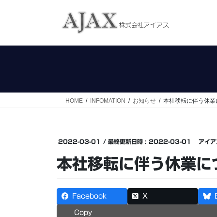
コ
ナ
ン
ビ
テ
ゲ
ン
ー
ツ
シ
へ
ョ
ス
ン
キ
に
ッ
移
HOME
INFOMATION
お知らせ
本社移転に伴う休業
プ
動
2022-03-01
/ 最終更新日時 :
2022-03-01
アイア
本社移転に伴う休業に
Facebook
X
Copy