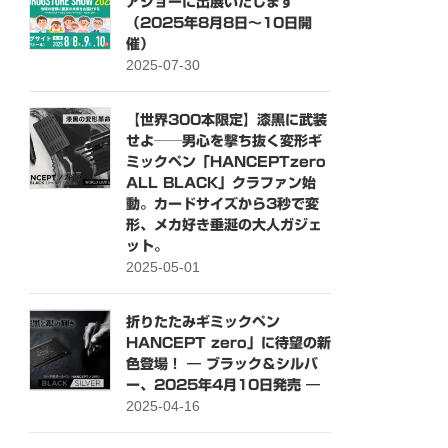
アショーに出展いたします
（2025年8月8日〜10日開
催）
2025-07-30
【世界300本限定】漆黒に武装
せよ──男心を撃ち抜く変形ギ
ミックペン「HANCEPTzero
ALL BLACK」クラファン始
動。カードサイズから3秒で変
形、メカ好き垂涎の大人ガジェ
ット。
2025-05-01
折りたたみギミックペン
HANCEPT zero」に待望の新
色登場！ ― ブラック＆シルバ
ー、2025年4月10日発売 ―
2025-04-16