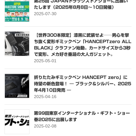
第25回 JAPANドラッグストアショーに出展い
たします（2025年8月8日〜10日開催）
2025-07-30
【世界300本限定】漆黒に武装せよ──男心を撃
ち抜く変形ギミックペン「HANCEPTzero ALL
BLACK」クラファン始動。カードサイズから3秒
で変形、メカ好き垂涎の大人ガジェット。
2025-05-01
折りたたみギミックペン HANCEPT zero」に
待望の新色登場！ ― ブラック＆シルバー、2025
年4月10日発売 ―
2025-04-16
第99回東京インターナショナル・ギフト・ショー
春2025に出展します
2025-02-08