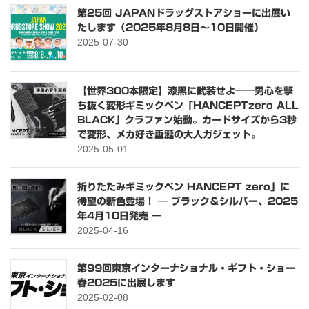
第25回 JAPANドラッグストアショーに出展い
たします（2025年8月8日〜10日開催）
2025-07-30
【世界300本限定】漆黒に武装せよ──男心を撃
ち抜く変形ギミックペン「HANCEPTzero ALL
BLACK」クラファン始動。カードサイズから3秒
で変形、メカ好き垂涎の大人ガジェット。
2025-05-01
折りたたみギミックペン HANCEPT zero」に
待望の新色登場！ ― ブラック＆シルバー、2025
年4月10日発売 ―
2025-04-16
第99回東京インターナショナル・ギフト・ショー
春2025に出展します
2025-02-08