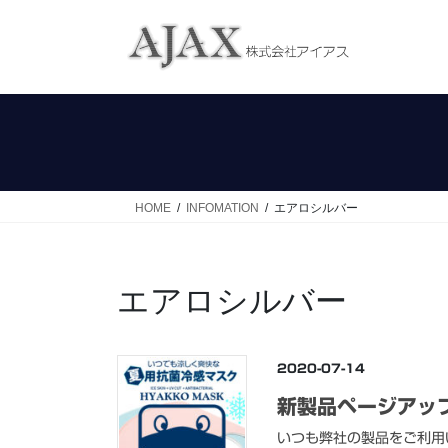
コ
ナ
ン
ビ
テ
ゲ
ン
ー
ツ
シ
へ
ョ
ス
ン
キ
に
ッ
移
HOME
INFOMATION
エアロシルバー
プ
動
エアロシルバー
2020-07-14
新製品ページアッ
いつも弊社の製品をご利用