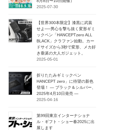
8月8日〜10日開催）
2025-07-30
【世界300本限定】漆黒に武装
せよ──男心を撃ち抜く変形ギミ
ックペン「HANCEPTzero ALL
BLACK」クラファン始動。カー
ドサイズから3秒で変形、メカ好
き垂涎の大人ガジェット。
2025-05-01
折りたたみギミックペン
HANCEPT zero」に待望の新色
登場！ ― ブラック＆シルバー、
2025年4月10日発売 ―
2025-04-16
第99回東京インターナショナ
ル・ギフト・ショー春2025に出
展します