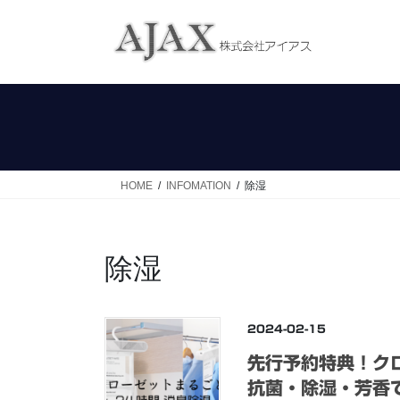
コ
ナ
ン
ビ
テ
ゲ
ン
ー
ツ
シ
へ
ョ
ス
ン
キ
に
ッ
移
HOME
INFOMATION
除湿
プ
動
除湿
2024-02-15
先行予約特典！ク
抗菌・除湿・芳香