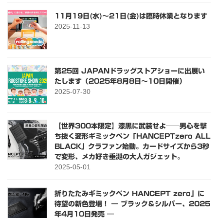
11月19日(水)～21日(金)は臨時休業となります
2025-11-13
第25回 JAPANドラッグストアショーに出展い
たします（2025年8月8日〜10日開催）
2025-07-30
【世界300本限定】漆黒に武装せよ──男心を撃
ち抜く変形ギミックペン「HANCEPTzero ALL
BLACK」クラファン始動。カードサイズから3秒
で変形、メカ好き垂涎の大人ガジェット。
2025-05-01
折りたたみギミックペン HANCEPT zero」に
待望の新色登場！ ― ブラック＆シルバー、2025
年4月10日発売 ―