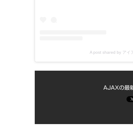
A post shared by ア
AJAXの