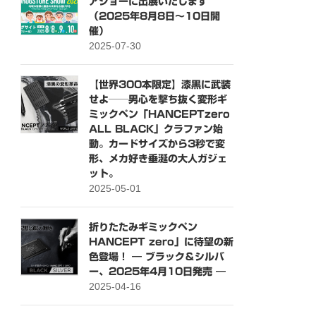
アショーに出展いたします
（2025年8月8日〜10日開
催）
2025-07-30
【世界300本限定】漆黒に武装
せよ──男心を撃ち抜く変形ギ
ミックペン「HANCEPTzero
ALL BLACK」クラファン始
動。カードサイズから3秒で変
形、メカ好き垂涎の大人ガジェ
ット。
2025-05-01
折りたたみギミックペン
HANCEPT zero」に待望の新
色登場！ ― ブラック＆シルバ
ー、2025年4月10日発売 ―
2025-04-16