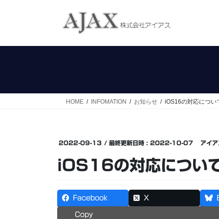
コ
ナ
ン
ビ
テ
ゲ
ン
ー
ツ
シ
へ
ョ
ス
ン
キ
に
ッ
移
HOME
INFOMATION
お知らせ
iOS16の対応につ
プ
動
2022-09-13
/ 最終更新日時 :
2022-10-07
アイア
iOS16の対応につい
Facebook
X
Copy