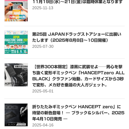
11月19日(水)～21日(金)は臨時休業となります
2025-11-13
第25回 JAPANドラッグストアショーに出展い
たします（2025年8月8日〜10日開催）
2025-07-30
【世界300本限定】漆黒に武装せよ──男心を撃
ち抜く変形ギミックペン「HANCEPTzero ALL
BLACK」クラファン始動。カードサイズから3秒
で変形、メカ好き垂涎の大人ガジェット。
2025-05-01
折りたたみギミックペン HANCEPT zero」に
待望の新色登場！ ― ブラック＆シルバー、2025
年4月10日発売 ―
2025-04-16